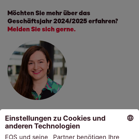
Möchten Sie mehr über das
Geschäftsjahr 2024/2025 erfahren?
Melden Sie sich gerne.
Sabrina Ebeling
Corporate Communications & Marketing
Tel.:
+49 40 2850-1480