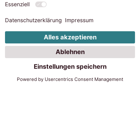
EOS Technology Solutions
GmbH
Steindamm 71
20099 Hamburg
Tel.:
+49 40 2850-0
post@eos-ts.com