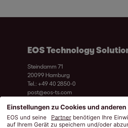
EOS Technology Soluti
Steindamm 71
20099 Hamburg
Tel.:
+49 40 2850-0
post@eos-ts.com