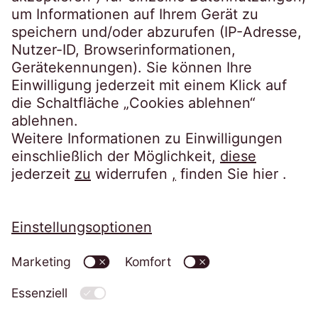
Steindamm 71
20099 Hamburg
Tel.:
+49 40 2850-0
post@eos-ts.com