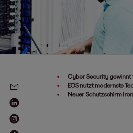
Cyber Security gewinnt
Social Media Links - Artikel teilen
Email
EOS nutzt modernste Tec
Neuer Schutzschirm Iro
Linkedin
Instagram
Facebook