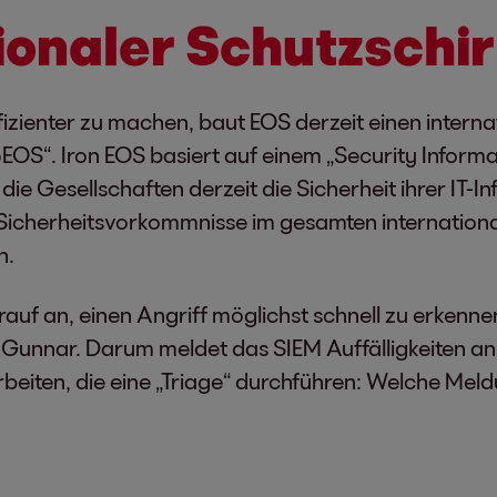
ionaler Schutzschi
zienter zu machen, baut EOS derzeit einen internat
@EOS“. Iron EOS basiert auf einem „Security Info
e Gesellschaften derzeit die Sicherheit ihrer IT-I
nz Sicherheitsvorkommnisse im gesamten internatio
n.
rauf an, einen Angriff möglichst schnell zu erkenne
 Gunnar. Darum meldet das SIEM Auffälligkeiten an
rbeiten, die eine „Triage“ durchführen: Welche Me