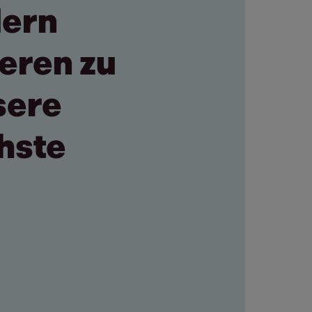
dern
eren zu
sere
hste